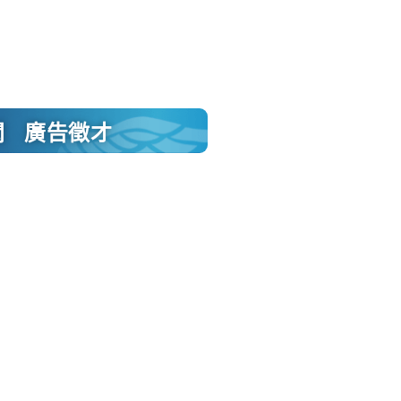
聞
廣告徵才