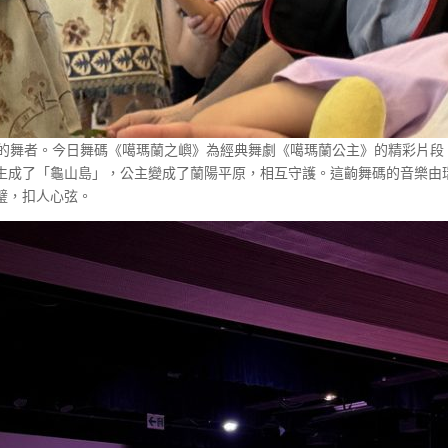
秀的舞者。今日舞碼《噶瑪蘭之嶼》為經典舞劇《噶瑪蘭公主》的精彩片段
生成了「龜山島」，公主變成了蘭陽平原，相互守護。這齣舞碼的音樂由
璧，扣人心弦。