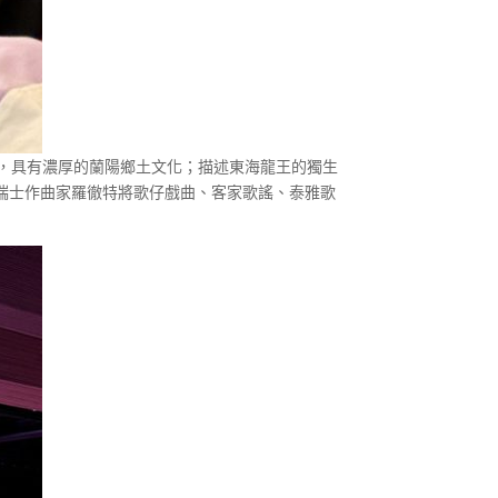
，具有濃厚的蘭陽鄉土文化；描述東海龍王的獨生
瑞士作曲家羅徹特將歌仔戲曲、客家歌謠、泰雅歌