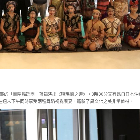
名全臺的「蘭陽舞蹈團」蒞臨演出《噶瑪蘭之嶼》，3時30分又有遠自日本
在週末下午同時享受兩種舞蹈視覺饗宴，體驗了異文化之美非常值得。