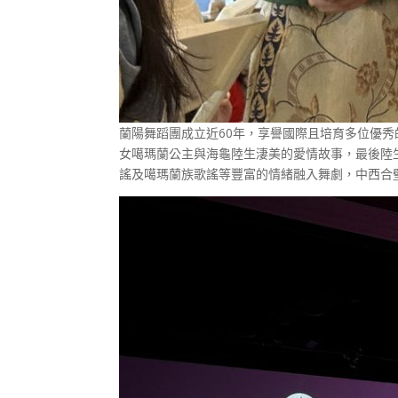
蘭陽舞蹈團成立近60年，享譽國際且培育多位優
女噶瑪蘭公主與海龜陸生淒美的愛情故事，最後陸
謠及噶瑪蘭族歌謠等豐富的情緒融入舞劇，中西合