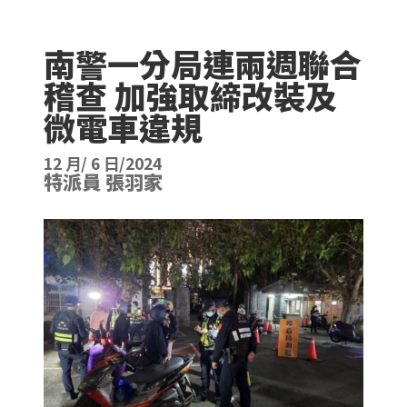
南警一分局連兩週聯合
稽查 加強取締改裝及
微電車違規
12 月/ 6 日/2024
特派員 張羽家