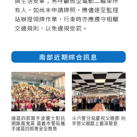
與生活安寧；另呼籲微型電動二輪車所
有人，如尚未申請牌照，應儘速至監理
站辦理領牌作業，行車時亦應遵守相關
交通規則，以免違規受罰。
南部近期綜合訊息
諸葛四郎聯手波麗士對抗
斗六警分局慶祝父親節 向
網路魔鬼黨 嘉義市警局攜
辛勞父親獻上最深敬意
手諸葛四郎推安全教育