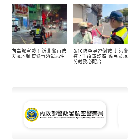
向毒駕宣戰！新北警再佈
8/10防空演習倒數 北港警
天羅地網 查獲毒酒駕36件
連2日預演整備 籲民眾30
分鐘務必配合