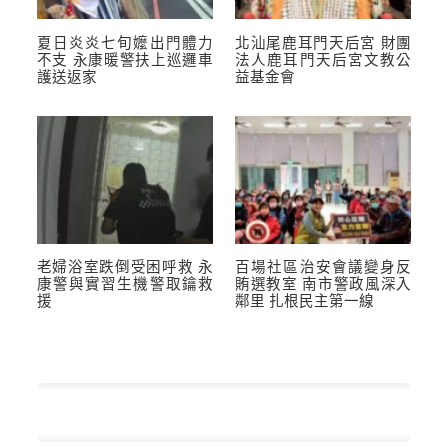
夏日炎炎七旬嬤出門體力
北汕尾鹿耳門天后宮 財團
不支 永康暖警扶上巡邏車
法人鹿耳門天后宮文教公
護送返家
益基金會
老婦浴室跌倒受困呼救 永
百場社區治安會議變身反
康警與實習生機警取鑰救
賄選教室 南市警政風深入
援
鄰里 扎根民主第一線