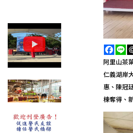
阿里山茶葉
仁義湖岸
惠、陳冠
棟奪得、