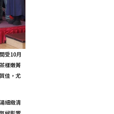
間受10月
茶樣嫩菁
品質佳，尤
湯細緻清
氣候影響