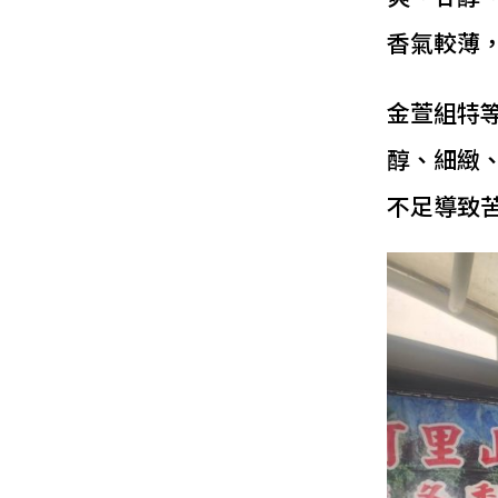
香氣較薄
金萱組特
醇、細緻
不足導致