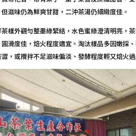
，但滋味仍為鮮爽甘甜，二沖茶湯仍細緻度佳。
等茶樣外觀勻整墨綠緊結，水色蜜綠澄清明亮，茶
、圓滑度佳，焙火程度適宜。淘汰樣品多因嫩採、
苦澀，或攪拌不足滋味偏淡、發酵程度輕又焙火過