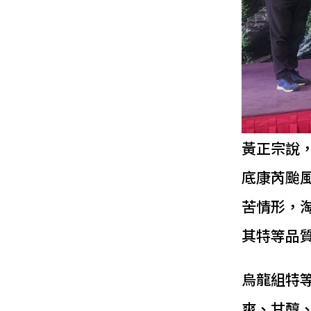
黃正宗說
底康芮颱
苦情形，淘
其特等品
烏龍組特
爽、甘醇