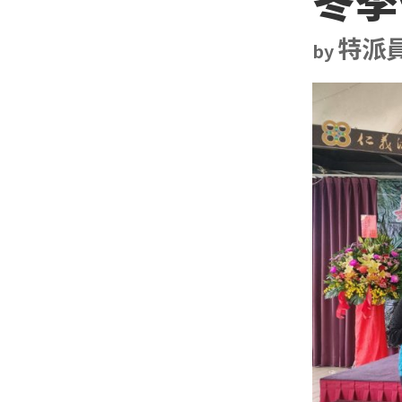
特派
by