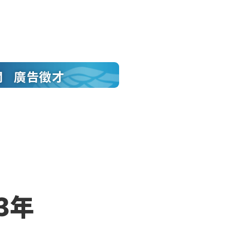
聞
廣告徵才
3年