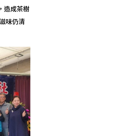
，造成茶樹
滋味仍清