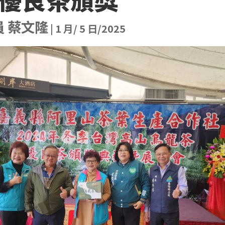
員 蔡文隆
|
1 月/ 5 日/2025