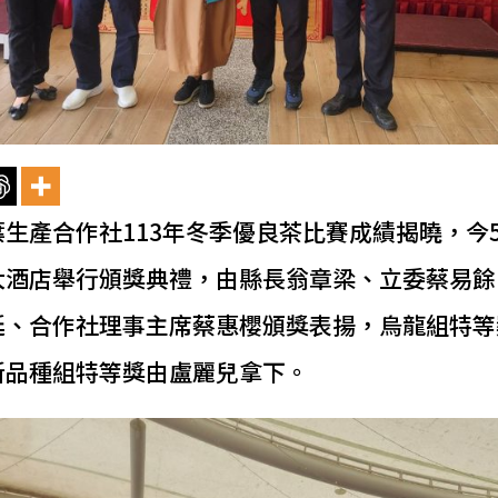
生產合作社113年冬季優良茶比賽成績揭曉，今
大酒店舉行頒獎典禮，由縣長翁章梁、立委蔡易餘
廷、合作社理事主席蔡惠櫻頒獎表揚，烏龍組特等
新品種組特等獎由盧麗兒拿下。