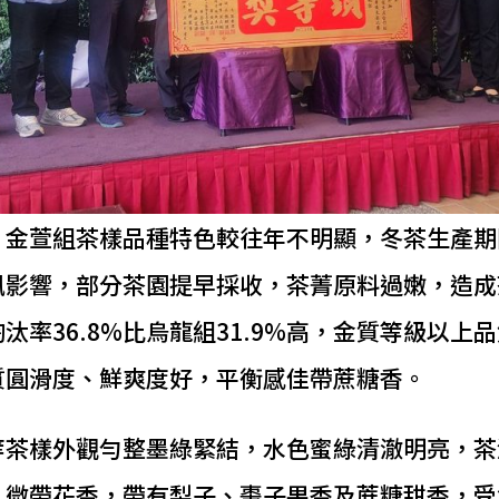
，金萱組茶樣品種特色較往年不明顯，冬茶生產期
風影響，部分茶園提早採收，茶菁原料過嫩，造成
汰率36.8%比烏龍組31.9%高，金質等級以上
質圓滑度、鮮爽度好，平衡感佳帶蔗糖香。
等茶樣外觀勻整墨綠緊結，水色蜜綠清澈明亮，茶
、微帶花香，帶有梨子、棗子果香及蔗糖甜香，受