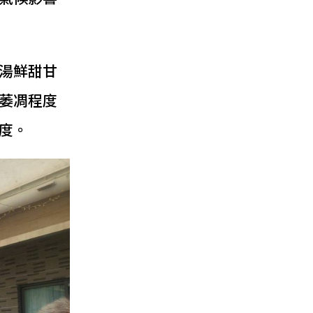
湯鮮甜甘
萎凋程度
度。