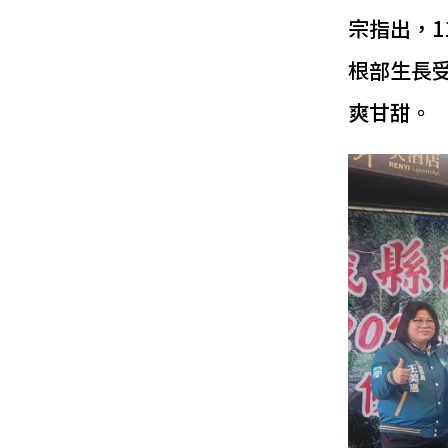
宗指出，
根部生長
爽甘甜。