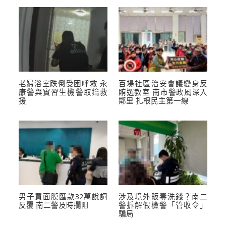
老婦浴室跌倒受困呼救 永
百場社區治安會議變身反
康警與實習生機警取鑰救
賄選教室 南市警政風深入
援
鄰里 扎根民主第一線
男子買面膜匯款32萬說詞
涉及境外販毒洗錢？南二
反覆 南二警及時攔阻
警拆解假檢警「管收令」
騙局