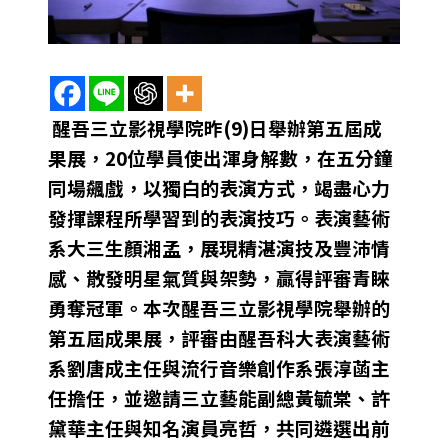
醒吾三立影視學院昨(9)日舉辦第五屆成
果展，20位學員使出渾身解數，在五分鐘
同場飆戲，以獨白的表演方式，竭盡心力
發揮課程所學習到的表演技巧。表演藝術
系大三生顏湘孟，展現精湛演技及豐沛情
感、散發明星氣質與架勢，贏得評審青睞
勇奪冠軍。本次醒吾三立影視學院舉辦的
第五屆成果展，評審由醒吾科大表演藝術
系劉唐成主任與流行音樂創作系張淳菡主
任擔任，並邀請三立藝能副總黃毓棠、許
黛華主任與知名演員亮哲，共同遴選出前