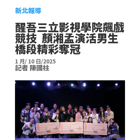
新北報導
醒吾三立影視學院飆戲
競技 顏湘孟演活男生
橋段精彩奪冠
1 月/ 10 日/2025
記者 陳國柱