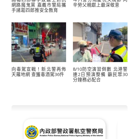
網路魔鬼黨 嘉義市警局攜
辛勞父親獻上最深敬意
手諸葛四郎推安全教育
向毒駕宣戰！新北警再佈
8/10防空演習倒數 北港警
天羅地網 查獲毒酒駕36件
連2日預演整備 籲民眾30
分鐘務必配合