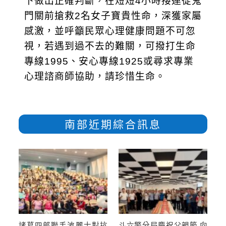
下做出正確判斷，在短短4小時接連從鬼
門關前搶救2名女子寶貴性命，深獲家屬
感激，並呼籲民眾心理健康問題不可忽
視，若遇到過不去的難關，可撥打生命
專線1995、安心專線1925或尋求專業
心理諮商師協助，請珍惜生命。
南部近期綜合訊息
諸葛四郎聯手波麗士對抗
斗六警分局慶祝父親節 向