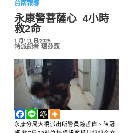
台南報導
永康警菩薩心 4小時
救2命
1 月/ 11 日/2025
特派記者 瑪莎蔻
永康分局大橋派出所警員鐘哲偉、陳冠