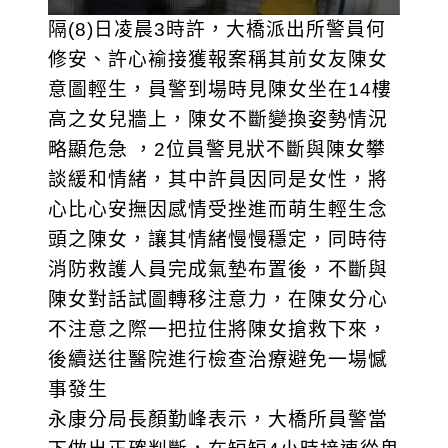
隔(8)日凌晨3時許，大橋派出所警員何
修安、許心褕接獲報案稱其前女友陳女
意圖輕生，員警到場時見陳女坐在14樓
高之女兒牆上，陳女不斷變換姿勢情況
略顯危急 ，2位員警見狀不斷與陳女攀
談緩和情緒，其中許員因同是女性，將
心比心安撫因感情受挫進而萌生輕生念
頭之陳女，讓其情緒慢慢穩定，同時待
消防救護人員完成氣墊布置後，不斷與
陳女對話試圖轉移注意力，在陳女分心
不注意之際一把拉住將陳女搶救下來，
後續送往醫院進行檢查治療避免一場憾
事發生
永康分局長顏勤峰表示，大橋所員警當