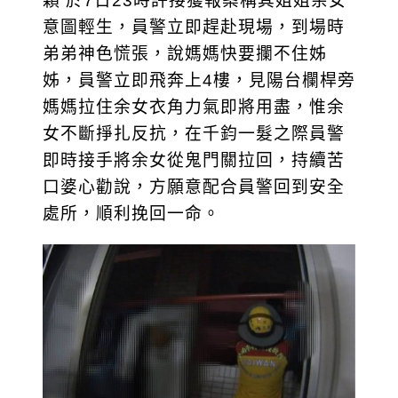
穎 於7日23時許接獲報案稱其姐姐余女
意圖輕生，員警立即趕赴現場，到場時
弟弟神色慌張，說媽媽快要攔不住姊
姊，員警立即飛奔上4樓，見陽台欄桿旁
媽媽拉住余女衣角力氣即將用盡，惟余
女不斷掙扎反抗，在千鈞一髮之際員警
即時接手將余女從鬼門關拉回，持續苦
口婆心勸說，方願意配合員警回到安全
處所，順利挽回一命。