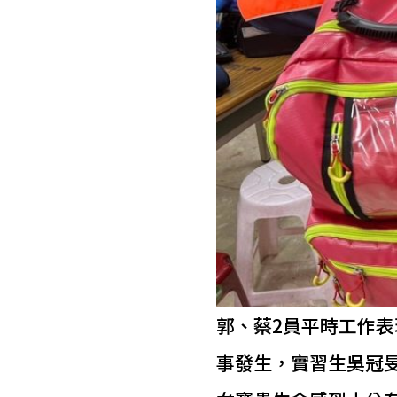
郭、蔡2員平時工作
事發生，實習生吳冠