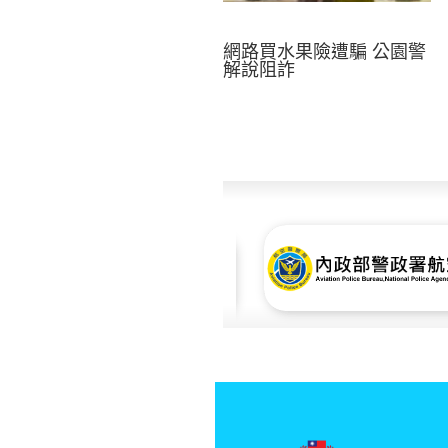
網路買水果險遭騙 公園警
解說阻詐