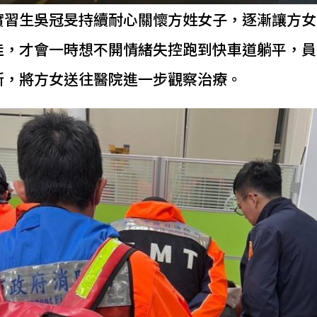
實習生吳冠旻持續耐心關懷方姓女子，逐漸讓方女
，才會一時想不開情緒失控跑到快車道躺平，員警
所，將方女送往醫院進一步觀察治療。