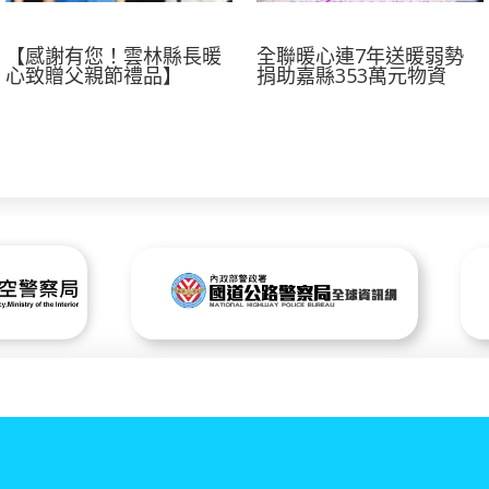
【感謝有您！雲林縣長暖
全聯暖心連7年送暖弱勢
心致贈父親節禮品】
捐助嘉縣353萬元物資