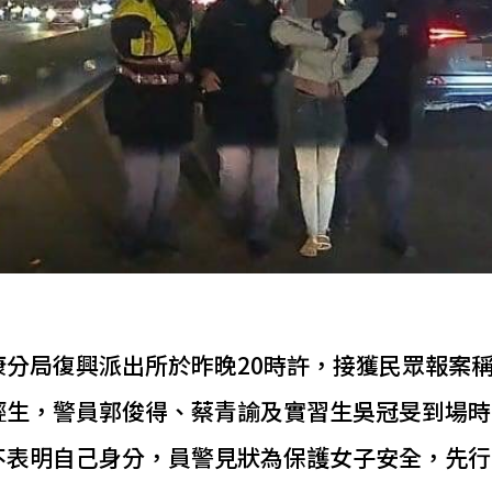
分局復興派出所於昨晚20時許，接獲民眾報案稱
輕生，警員郭俊得、蔡青諭及實習生吳冠旻到場時
不表明自己身分，員警見狀為保護女子安全，先行