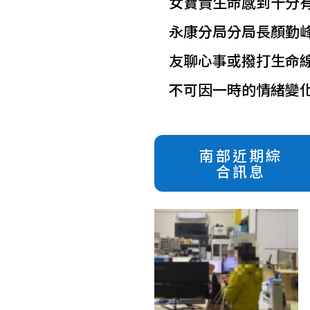
女寶貴生命感到十分
永康分局分局長顏勤
友聊心事或撥打生命線專
不可因一時的情緒變
南部近期綜
合訊息