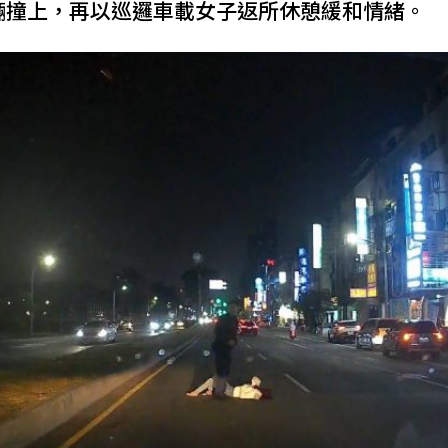
輛撞上，再以巡邏車載女子返所休憩緩和情緒。