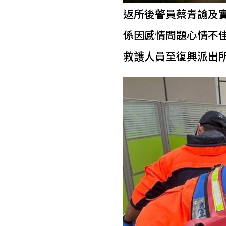
返所後警員蔡青諭及
係因感情問題心情不佳
救護人員至復興派出