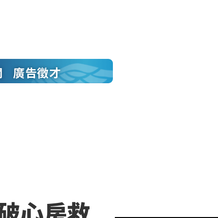
聞
廣告徵才
突破心房救