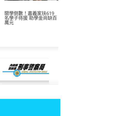
開學倒數！嘉義家扶619
名學子待援 助學金尚缺百
萬元