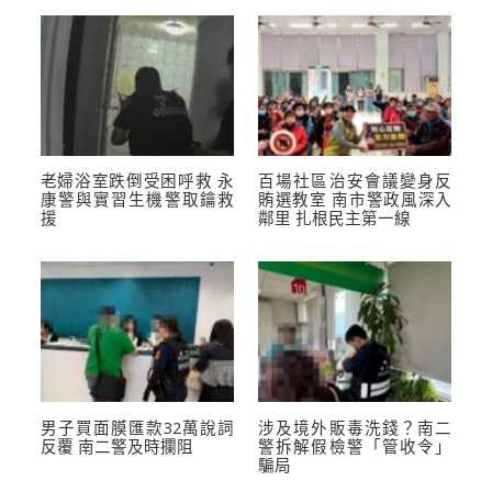
老婦浴室跌倒受困呼救 永
百場社區治安會議變身反
康警與實習生機警取鑰救
賄選教室 南市警政風深入
援
鄰里 扎根民主第一線
男子買面膜匯款32萬說詞
涉及境外販毒洗錢？南二
反覆 南二警及時攔阻
警拆解假檢警「管收令」
騙局