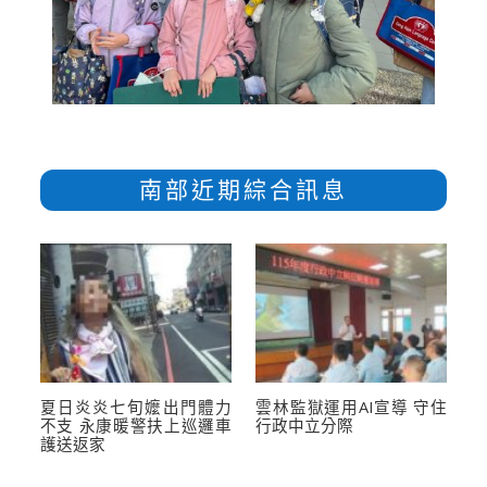
南部近期綜合訊息
夏日炎炎七旬嬤出門體力
雲林監獄運用AI宣導 守住
不支 永康暖警扶上巡邏車
行政中立分際
護送返家