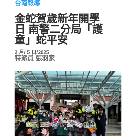
台南報導
金蛇賀歲新年開學
日 南警二分局「護
童」蛇平安
2 月/ 5 日/2025
特派員 張羽家