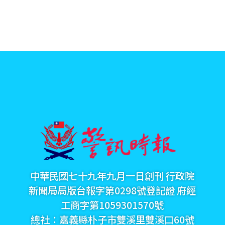
中華民國七十九年九月一日創刊 行政院
新聞局局版台報字第0298號登記證 府經
工商字第1059301570號
總社：嘉義縣朴子市雙溪里雙溪口60號