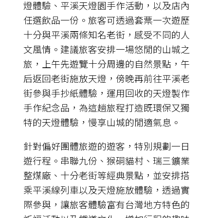
燈體驗、平溪天燈園手作活動，以及店內
任選飲品一份。旅客可透過套票一次遊歷
十分與平溪兩條知名老街，感受不同的人
文風情。建議旅客安排一場悠閒的山城之
旅，上午先遊覽十分周邊的自然景點，午
后返回老街施放天燈，傍晚再前往平溪老
街參與手抄紙體驗，運用回收的天燈製作
手作紀念品，為這趟旅程打造既環保又獨
特的天燈體驗，慢享山城的閒適氣息。
針對偏好團體旅遊的遊客，特別規劃一日
遊行程。串聯九份、猴硐貓村、瑞三鑛業
整煤廠、十分老街等經典景點，並安排搭
乘平溪線列車以及天燈施放體驗，透過實
際參與，讓旅客體驗富有台灣地方特色的