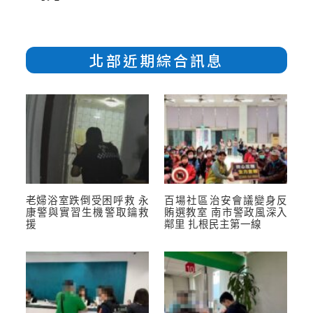
北部近期綜合訊息
老婦浴室跌倒受困呼救 永
百場社區治安會議變身反
康警與實習生機警取鑰救
賄選教室 南市警政風深入
援
鄰里 扎根民主第一線