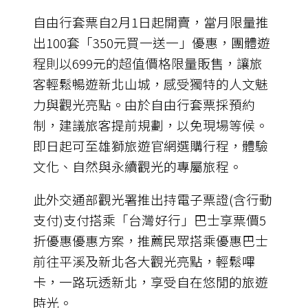
自由行套票自2月1日起開賣，當月限量推
出100套「350元買一送一」優惠，團體遊
程則以699元的超值價格限量販售，讓旅
客輕鬆暢遊新北山城，感受獨特的人文魅
力與觀光亮點。由於自由行套票採預約
制，建議旅客提前規劃，以免現場等候。
即日起可至雄獅旅遊官網選購行程，體驗
文化、自然與永續觀光的專屬旅程。
此外交通部觀光署推出持電子票證(含行動
支付)支付搭乘「台灣好行」巴士享票價5
折優惠優惠方案，推薦民眾搭乘優惠巴士
前往平溪及新北各大觀光亮點，輕鬆嗶
卡，一路玩透新北，享受自在悠閒的旅遊
時光。