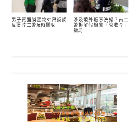
男子買面膜匯款32萬說詞
涉及境外販毒洗錢？南二
反覆 南二警及時攔阻
警拆解假檢警「管收令」
騙局