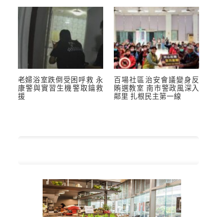
老婦浴室跌倒受困呼救 永
百場社區治安會議變身反
康警與實習生機警取鑰救
賄選教室 南市警政風深入
援
鄰里 扎根民主第一線