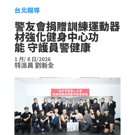
台北報導
警友會捐贈訓練運動器
材強化健身中心功
能 守護員警健康
1 月/ 8 日/2026
特派員 劉新全