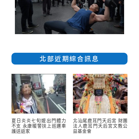
北部近期綜合訊息
夏日炎炎七旬嬤出門體力
北汕尾鹿耳門天后宮 財團
不支 永康暖警扶上巡邏車
法人鹿耳門天后宮文教公
護送返家
益基金會