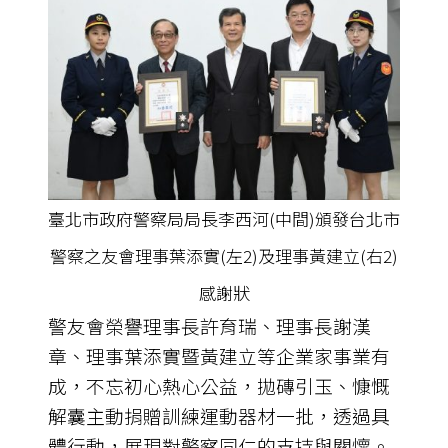
臺北市政府警察局局長李西河(中間)頒發台北市
警察之友會理事葉添實(左2)及理事黃建立(右2)
感謝狀
警友會榮譽理事長許育瑞、理事長謝漢
章、理事葉添實暨黃建立等企業家事業有
成，不忘初心熱心公益，拋磚引玉、慷慨
解囊主動捐贈訓練運動器材一批，透過具
體行動，展現對警察同仁的支持與關懷。