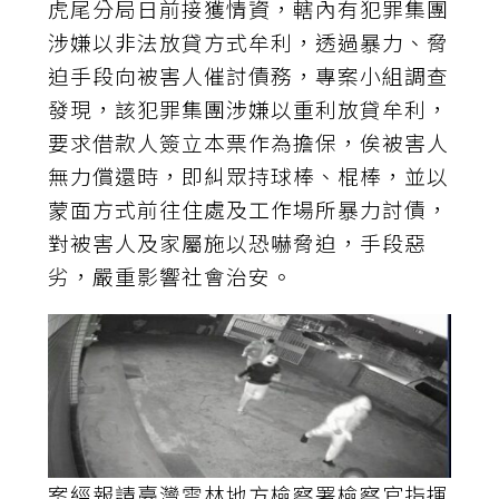
虎尾分局日前接獲情資，轄內有犯罪集團
涉嫌以非法放貸方式牟利，透過暴力、脅
迫手段向被害人催討債務，專案小組調查
發現，該犯罪集團涉嫌以重利放貸牟利，
要求借款人簽立本票作為擔保，俟被害人
無力償還時，即糾眾持球棒、棍棒，並以
蒙面方式前往住處及工作場所暴力討債，
對被害人及家屬施以恐嚇脅迫，手段惡
劣，嚴重影響社會治安。
案經報請臺灣雲林地方檢察署檢察官指揮