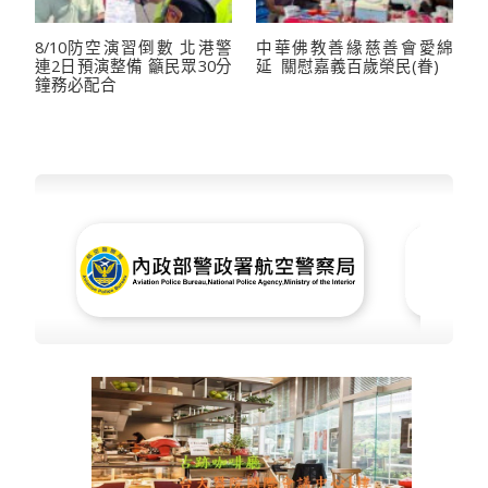
8/10防空演習倒數 北港警
中華佛教善緣慈善會愛綿
連2日預演整備 籲民眾30分
延 關慰嘉義百歲榮民(眷)
鐘務必配合