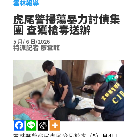
雲林報導
虎尾警掃蕩暴力討債集
團 查獲槍毒送辦
5 月/ 6 日/2026
特派記者 廖雲龍
雲林縣警察局虎尾分局於本（5）月4日