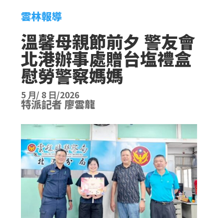
雲林報導
溫馨母親節前夕 警友會
北港辦事處贈台塩禮盒
慰勞警察媽媽
5 月/ 8 日/2026
特派記者 廖雲龍