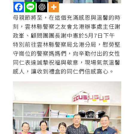
母親節將至，在這個充滿感恩與溫馨的時
刻，雲林縣警察之友會北港辦事處主任謝
政峯、顧問團團長謝中憲於5月7日下午
特別前往雲林縣警察局北港分局，慰勞堅
守崗位的警察媽媽們，向辛勤付出的女性
同仁表達誠摯祝福與敬意，現場氣氛溫馨
感人，讓收到禮盒的同仁們倍感窩心。