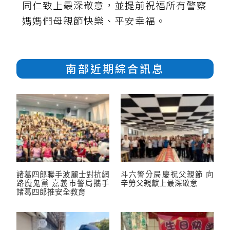
同仁致上最深敬意，並提前祝福所有警察
媽媽們母親節快樂、平安幸福。
南部近期綜合訊息
諸葛四郎聯手波麗士對抗網
斗六警分局慶祝父親節 向
路魔鬼黨 嘉義市警局攜手
辛勞父親獻上最深敬意
諸葛四郎推安全教育