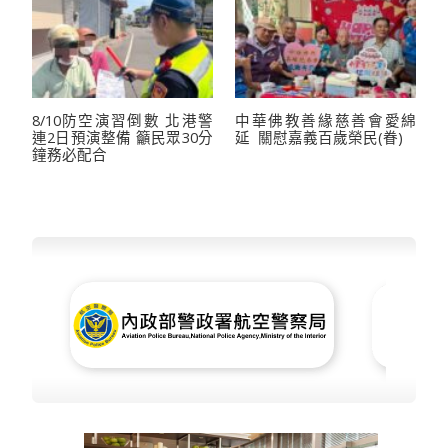
8/10防空演習倒數 北港警
中華佛教善緣慈善會愛綿
連2日預演整備 籲民眾30分
延 關慰嘉義百歲榮民(眷)
鐘務必配合