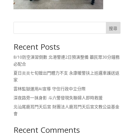
搜尋
Recent Posts
8/10防空演習倒數 北港警連2日預演整備 籲民眾30分鐘務
必配合
夏日炎炎七旬嬤出門體力不支 永康暖警扶上巡邏車護送返
家
雲林監獄運用AI宣導 守住行政中立分際
深夜路旁一抹身影 斗六警發現失聯婦人即時救援
北汕尾鹿耳門天后宮 財團法人鹿耳門天后宮文教公益基金
會
Recent Comments