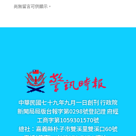
尚無留言可供顯示。
中華民國七十九年九月一日創刊 行政院
新聞局局版台報字第0298號登記證 府經
工商字第1059301570號
總社：嘉義縣朴子市雙溪里雙溪口60號