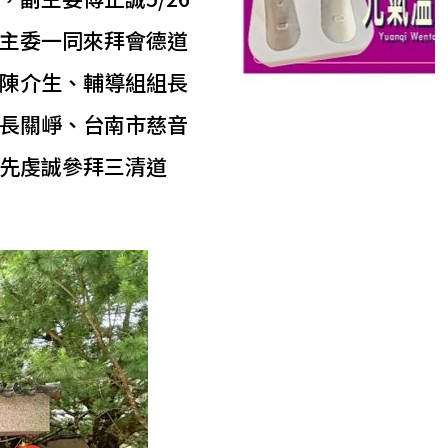
主委一同來拜會德道
陳介生、輔導組組長
長關崢、台南市慈音
先虔誠參拜三清道