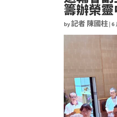
籌辦榮靈
記者 陳國柱
by
|
6