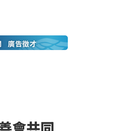
聞
廣告徵才
慈善會共同