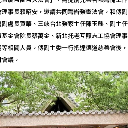
會理事長賴昭安，邀請共同籌辦榮靈法會。和傅副
處副處長賀華、三峽台北榮家主任陳玉麒、副主任
育基金會院長蔡萬金、新北托老互照志工協會理事
朗等相關人員。傅副主委一行抵達德道慈善會後，
討會議。