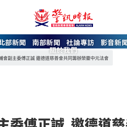
北部新聞
南部新聞
社論專訪
影音新
關於我們
輔會副主委傅正誠 邀德道慈善會共同籌辦榮靈中元法會
主委傅正誠 邀德道