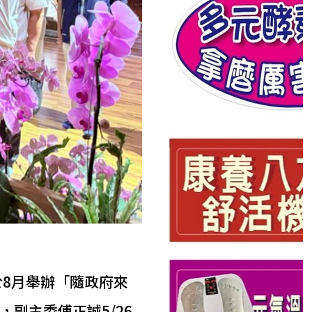
於8月舉辦「隨政府來
副主委傅正誠5/26