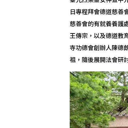
日專程拜會德道慈善
慈善會的有就養養護
王傳宗，以及德道教
寺功德會創辦人陳德
祖，隨後展開法會研