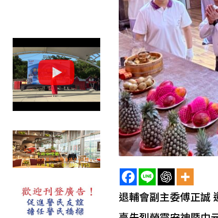
退輔會副主委傅正誠
臺先烈榮靈安神暨中元