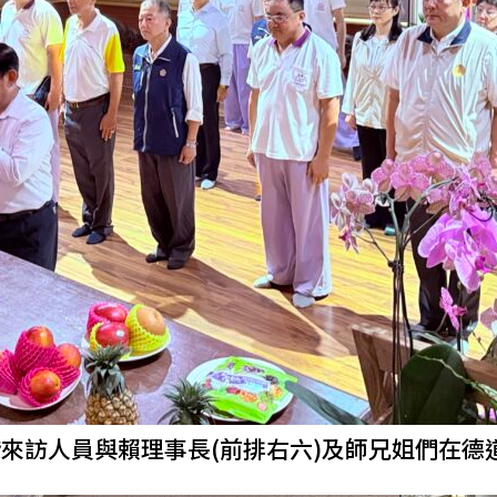
偕來訪人員與賴理事長(前排右六)及師兄姐們在德