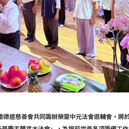
 邀德道慈善會共同籌辦榮靈中元法會退輔會，將
普慶盂蘭盆大法會」，為提前完善各項籌備工作，