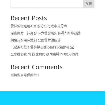
搜尋
Recent Posts
雲林監獄運用AI宣導 守住行政中立分際
深夜路旁一抹身影 斗六警發現失聯婦人即時救援
網路買水果險遭騙 公園警解說阻詐
【感謝有您！雲林縣長暖心致贈父親節禮品】
全聯暖心連7年送暖弱勢 捐助嘉縣353萬元物資
Recent Comments
尚無留言可供顯示。