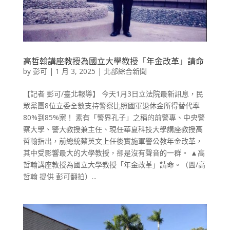
高哲翰講座教授為國立大學教授「年金改革」請命
by
彭可
|
1 月 3, 2025
|
北部綜合新聞
【記者 彭可/臺北報導】 今天1月3日立法院最新訊息，民
眾黨團8位立委全數支持警察比照國軍退休金所得替代率
80%到85%案！ 素有「警界孔子」之稱的前警專、中央警
察大學、警大教授兼主任、現任華夏科技大學講座教授高
哲翰指出，前總統蔡英文上任後實施軍警公教年金改革，
其中受影響最大的大學教授，卻是沒有聲音的一群。 ▲高
哲翰講座教授為國立大學教授「年金改革」請命。（圖/高
哲翰 提供 彭可翻拍）...