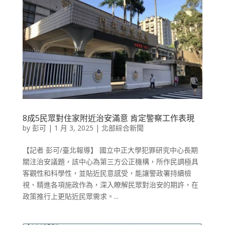
8成5民眾對住家附近治安滿意 肯定警察工作表現
by
彭可
|
1 月 3, 2025
|
北部綜合新聞
【記者 彭可/臺北報導】 國立中正大學犯罪研究中心長期
關注治安議題，該中心為第三方公正機構，所作民調極具
客觀性和科學性，並貼近民意感受，能讓警政署持續檢
視、精進各項施政作為，深入瞭解民眾對治安的期許，在
政策推行上更貼近民眾需求。...