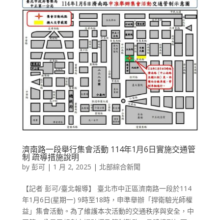
濟南路一段舉行集會活動 114年1月6日實施交通管
制 疏導措施說明
by
彭可
|
1 月 2, 2025
|
北部綜合新聞
【記者 彭可/臺北報導】 臺北市中正區濟南路一段於114
年1月6日(星期一) 9時至18時，申準舉辦「捍衛驗光師權
益」集會活動。為了維護本次活動的交通秩序與安全，中