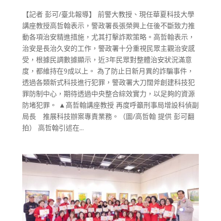
【記者 彭可/臺北報導】 前警大教授、現任華夏科技大學
講座教授高哲翰表示，警政署長張榮興上任後不斷致力推
動各項治安精進措施，尤其打擊詐欺策略。高哲翰表示，
治安是長治久安的工作，警政署十分重視民眾主觀治安感
受，根據民調數據顯示，近3年民眾對整體治安狀況滿意
度，都維持在9成以上。 為了防止日新月異的詐騙事件，
透過各類新式科技進行犯罪，警政署大刀闊斧創建科技犯
罪防制中心，期待透過中央整合綜效實力，以足夠的資源
防堵犯罪。 ▲高哲翰講座教授 再度呼籲刑事局增設科偵副
局長 推展科技辦案專責業務。（圖/高哲翰 提供 彭可翻
拍） 高哲翰引述在...