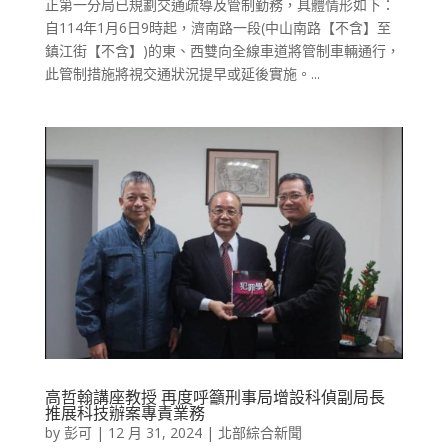
正第一分局已規劃交通疏導及管制勤務，具體情形如下：
自114年1月6日9時起，濟南路一段(中山南路【不含】至
鎮江街【不含】)的東、西雙向全線車道將管制車輛通行，
此管制措施將視交通狀況提早或延後實施。...
高哲翰講座教授 再度呼籲刑事局增設科偵副局長
推展科技辦案專責業務
by
彭可
|
12 月 31, 2024
|
北部綜合新聞