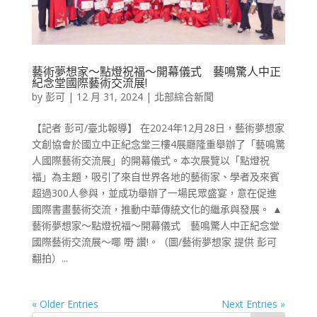
藝術夢想家～點燈祝福～開幕儀式 藝鳴驚人中正
紀念堂國際藝術交流展!
by
彭可
|
12 月 31, 2024
|
北部綜合新聞
【記者 彭可/臺北報導】 在2024年12月28日，藝術夢想家
文創協會於國立中正紀念堂三樓4展廳隆重舉辦了「藝鳴驚
人國際藝術交流展」的開幕儀式。本次展覽以「點燈祝
福」為主題，吸引了來自世界各地的藝術家、學者及來賓
超過300人參與，並成功舉辦了一場民眾盛宴，意在促進
國際書畫藝術交流，推動中華傳統文化的繼承與發展。 ▲
藝術夢想家～點燈祝福～開幕儀式 藝鳴驚人中正紀念堂
國際藝術交流展～㖿 嘢 讚!。（圖/藝術夢想家 提供 彭可
翻拍）...
« Older Entries
Next Entries »